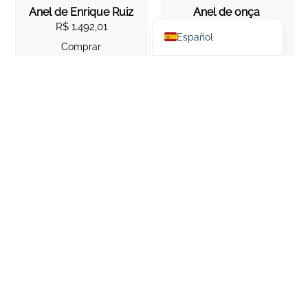
Anel de Enrique Ruiz
Anel de onça
Português do Brasil
R$
1.492,01
R$
2.660,00
Español
Comprar
Comprar
Anel Dragão
Anel Euforia
R$
490,00
R$
920,00
Comprar
Comprar