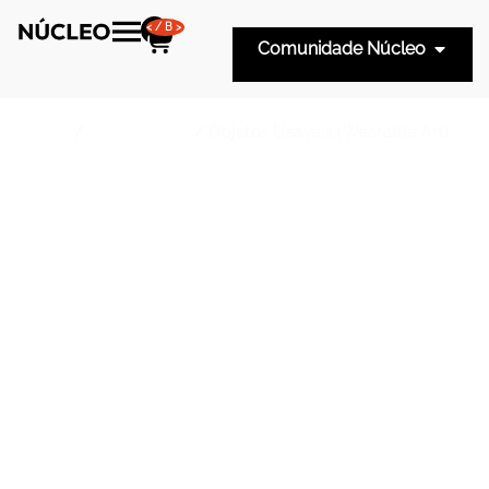
</B>
Comunidade Núcleo
Home
/
Tipo de Peça
/ Objetos Usáveis (Wearable Art)
Objetos Usáveis
(Wearable Art)