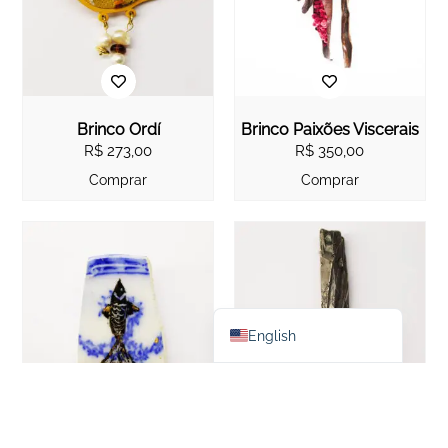
Brinco Ordí
Brinco Paixões Viscerais
R$
273,00
R$
350,00
Comprar
Comprar
Español
Português do Brasil
English
Brinco Peixe
Brinco Pingente