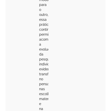
para
o
outro,
essa
prática
contínua
permite
acompanhar
a
evolução
da
pesquisa
individual,
evidenciando
transformações
no
pensamento,
nas
escolhas
materiais
e
na