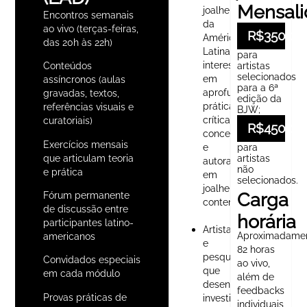
Mensali
joalheiros
Encontros semanais
da
ao vivo (terças-feiras,
R$350,00
América
das 20h às 22h)
Latina
para
interessados
artistas
Conteúdos
selecionados
em
assíncronos (aulas
para a 6ª
aprofundar
gravadas, textos,
edição da
práticas
referências visuais e
BJW;
críticas,
curatoriais)
R$450,00
conceituais
Exercícios mensais
para
e
que articulam teoria
artistas
autorais
não
e prática
em
selecionados.
joalheria
Carga
Fórum permanente
contemporânea
de discussão entre
horária
participantes latino-
Artistas
Aproximadame
americanos
e
82 horas
pesquisadoras(es)
Convidados especiais
ao vivo,
que
em cada módulo
além de
desenvolvem
feedbacks
Provas práticas de
investigações
individuais,