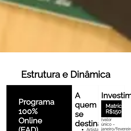
Estrutura e Dinâmica
A
Investi
Programa
quem
Matrícula:
100%
R$150,00
se
Online
(valor
destina
único –
(EAD)
janeiro/fevereir
Artistas