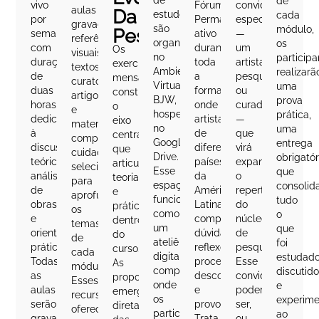
de
vivo
Fórum
convidado
aulas
Da
estudo
cada
por
Permanente
especial
gravadas,
são
módulo,
Pesquisa
semana,
ativo
—
referências
organizados
os
com
durante
um
Os
visuais,
no
participa
duração
toda
artista,
exercícios
textos
Ambiente
realizarã
de
a
pesquisador
mensais
curatoriais,
Virtual
uma
duas
formação,
ou
constituem
artigos
BJW,
prova
horas,
onde
curador
o
e
hospedado
prática,
dedicado
artistas
—
eixo
materiais
no
uma
à
de
que
central
complementares
Google
entrega
discussão
diferentes
virá
que
cuidadosamente
Drive.
obrigatór
teórica,
países
expandir
articula
selecionados
Esse
que
análise
da
o
teoria
para
espaço
consolid
de
América
repertório
e
aprofundar
funciona
tudo
obras
Latina
do
prática
os
como
o
e
compartilham
núcleo
dentro
temas
um
que
orientações
dúvidas,
de
do
de
ateliê
foi
práticas.
reflexões,
pesquisa.
curso.
cada
digital
estudado
Todas
processos,
Esse
As
módulo.
compartilhado,
discutid
as
descobertas
convidado
propostas
Esses
onde
e
aulas
e
poderá
emergem
recursos
os
experim
serão
provocações.
ser,
diretamente
oferecem
participantes
ao
gravadas
Trata-
ou