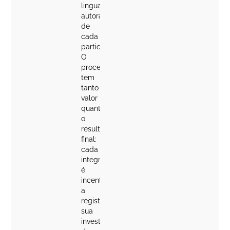
linguagem
autoral
de
cada
participante.
O
processo
tem
tanto
valor
quanto
o
resultado
final:
cada
integrante
é
incentivado
a
registrar
sua
investigação