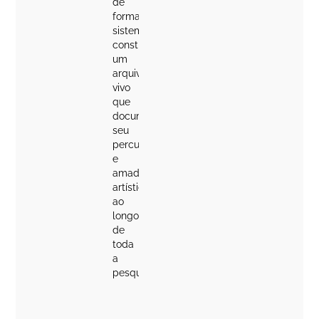
de
forma
sistemática,
construindo
um
arquivo
vivo
que
documenta
seu
percurso
e
amadurecimento
artístico
ao
longo
de
toda
a
pesquisa.