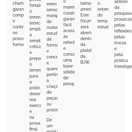
o
síntese
chamada,
latino-
o
exercícios
fortalece
material
da
garantindo
americana.
entendimento
sensoriais,
o
curatorial,
pesquisa
comprometimento
Este
do
manipulação
entendimento
garantindo
provoca
e
fórum
tema
de
teórico,
fácil
pelas
continuidade
será
estudado.
materiais,
amplia
acesso
reflexões
no
aberto
estudos
a
às
pelas
processo
dentro
de
sensibilidade
referências
trocas
formativo.
da
forma
crítica
e
e
plataforma
e
e
consolidando
pela
da
conceito
prepara
uma
prática
BJW.
e,
o
base
investiga
quando
terreno
sólida
pertinente,
para
de
a
a
pesquisa.
criação
prática
de
desenvolvida
peças
nos
ou
exercícios
protótipos.
e
na
De
prova
um
final.
módulo