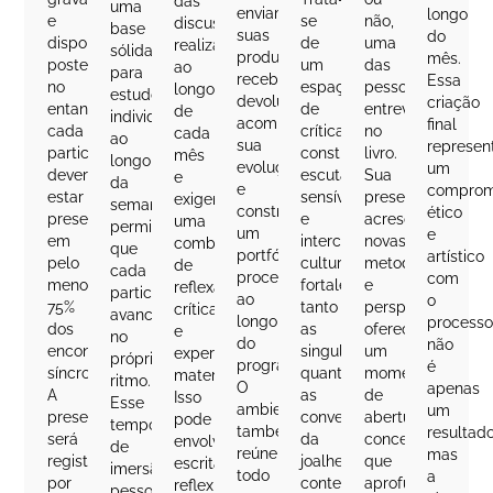
das
uma
enviam
longo
e
se
não,
discussões
base
suas
do
disponibilizadas
de
uma
realizadas
sólida
produções,
mês.
posteriormente;
um
das
ao
para
recebem
Essa
no
espaço
pessoas
longo
estudo
devolutivas,
criação
entanto,
de
entrevistadas
de
individual
acompanham
final
cada
crítica
no
cada
ao
sua
represen
participante
construtiva,
livro.
mês
longo
evolução
um
deverá
escuta
Sua
e
da
e
comprom
estar
sensível
presença
exigem
semana,
constroem
ético
presente
e
acrescenta
uma
permitindo
um
e
em
intercâmbio
novas
combinação
que
portfólio
artístico
pelo
cultural,
metodologias
de
cada
processual
com
menos
fortalecendo
e
reflexão
participante
ao
o
75%
tanto
perspectivas,
crítica
avance
longo
processo
dos
as
oferecendo
e
no
do
não
encontros
singularidades
um
experimentação
próprio
programa.
é
síncronos.
quanto
momento
material.
ritmo.
O
apenas
A
as
de
Isso
Esse
ambiente
um
presença
convergências
abertura
pode
tempo
também
resultado
será
da
conceitual
envolver
de
reúne
mas
registrada
joalheria
que
escrita
imersão
todo
a
por
contemporânea
aprofunda
reflexiva,
pessoal