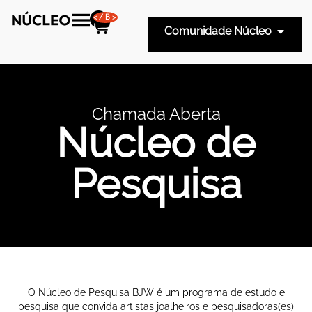
</B>
Comunidade Núcleo
Chamada Aberta
Núcleo de
Pesquisa
O Núcleo de Pesquisa BJW é um programa de estudo e
pesquisa que convida artistas joalheiros e pesquisadoras(es)