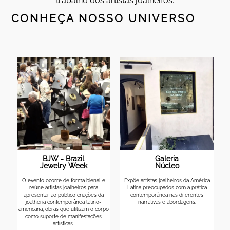
trabalho dos artistas joalheiros.
CONHEÇA NOSSO UNIVERSO
Galeria
Escola/
Núcleo
Laboratório
e
Expõe artistas joalheiros da América
Ensino contemporâneo de joalheria,
Latina preocupados com a prática
composta por artistas joalheiros
contemporânea nas diferentes
educadores, que estimulam e
narrativas e abordagens.
impulsionam o aluno a criar e
rpo
produzir através de múltiplos
ângulos.