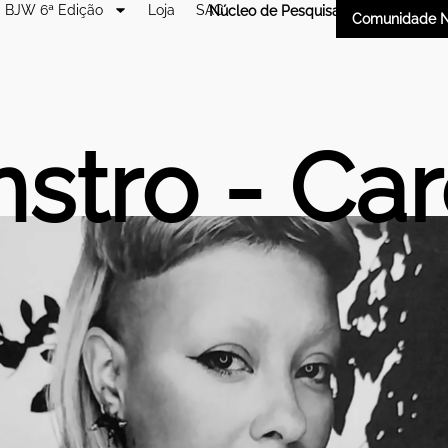
BJW 6ª Edição
Loja
SAC
Núcleo de Pesquisa
Comunidade N
nstro - Ca