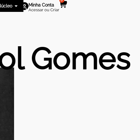
0
Minha Conta
úcleo
Acessar ou Criar
rol Gomes