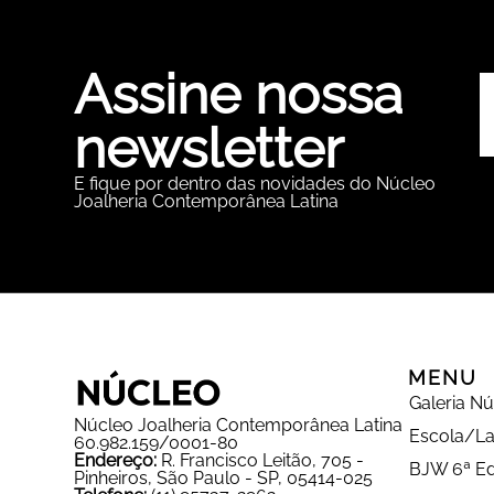
Assine nossa
newsletter
E fique por dentro das novidades do Núcleo
Joalheria Contemporânea Latina
MENU
Galeria N
Núcleo Joalheria Contemporânea Latina
Escola/La
60.982.159/0001-80
Endereço:
R. Francisco Leitão, 705 -
BJW 6ª Ed
Pinheiros, São Paulo - SP, 05414-025