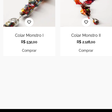
Colar Monstro I
Colar Monstro II
R$
532,00
R$
2.128,00
Comprar
Comprar