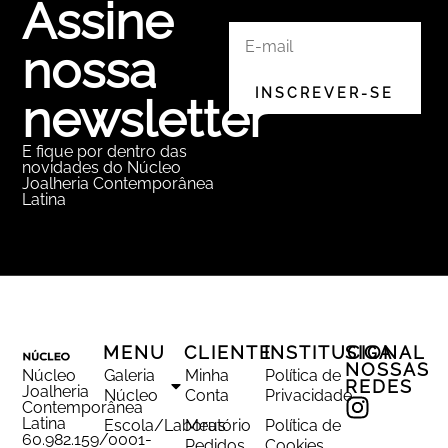
Assine
nossa
newsletter
E fique por dentro das
novidades do Núcleo
Joalheria Contemporânea
Latina
MENU
CLIENTE
INSTITUCIONAL
SIGA
NOSSAS
Núcleo
Galeria
Minha
Política de
REDES
Joalheria
Núcleo
Conta
Privacidade
Contemporânea
Latina
Escola/Laboratório
Meus
Política de
60.982.159/0001-
Pedidos
Cookies