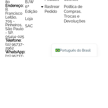
80
BJW
Endereço:
6ª
Rastrear
Política de
R.
Edição
Pedido
Compras,
Francisco
Trocas e
Leitão,
Loja
705 -
Devoluções
Pinheiros,
SAC
São Paulo
- SP,
English
05414-025
Telefone:
Español
(11) 95737-
2962
Português do Brasil
WhatsApp:
(11) 95737-
2962