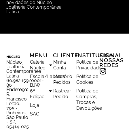
novidades do Núcleo
Joalheria Contemporânea
Latina
MENU
CLIENTE
INSTITUCIONAL
SIGA
NOSSAS
Núcleo
Galeria
Minha
Política de
REDES
Joalheria
Núcleo
Conta
Privacidade
Contemporânea
Latina
Escola/Laboratório
Meus
Política de
60.982.159/0001-
Pedidos
Cookies
80
BJW
Endereço:
6ª
Rastrear
Política de
R.
Edição
Pedido
Compras,
Francisco
Trocas e
Leitão,
Loja
705 -
Devoluções
Pinheiros,
SAC
São Paulo
- SP,
05414-025