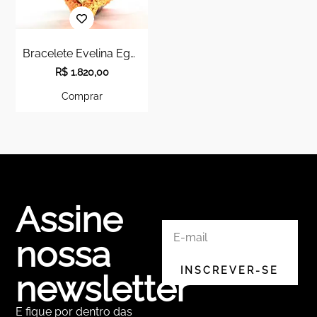
Bracelete Evelina Egedy
R$
1.820,00
Comprar
Assine
nossa
newsletter
E fique por dentro das