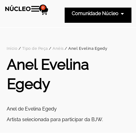
0
Comunidade Núcleo
Início
/
Tipo de Peça
/
Anéis
/ Anel Evelina Egedy
Anel Evelina
Egedy
Anel de Evelina Egedy
Artista selecionada para participar da BJW.