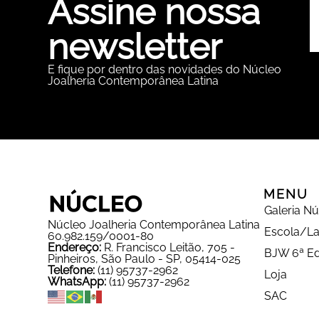
Assine nossa
newsletter
E fique por dentro das novidades do Núcleo
Joalheria Contemporânea Latina
MENU
Galeria N
Núcleo Joalheria Contemporânea Latina
Escola/La
60.982.159/0001-80
Endereço:
R. Francisco Leitão, 705 -
BJW 6ª Ed
Pinheiros, São Paulo - SP, 05414-025
Telefone:
(11) 95737-2962
Loja
WhatsApp:
(11) 95737-2962
SAC