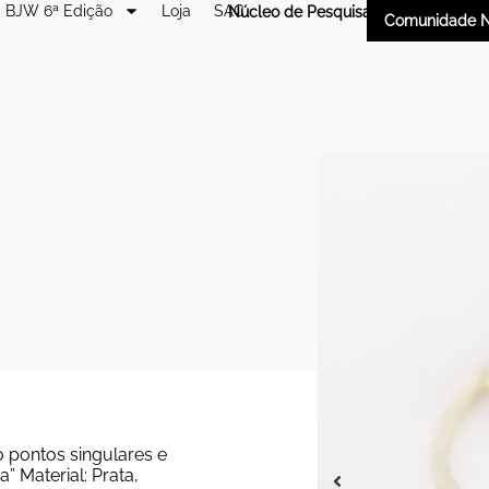
BJW 6ª Edição
Loja
SAC
Núcleo de Pesquisa
Comunidade N
 pontos singulares e
” Material: Prata,