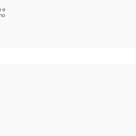
m e
omo