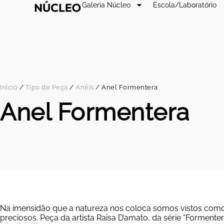
Galeria Núcleo
Escola/Laboratório
Início
/
Tipo de Peça
/
Anéis
/ Anel Formentera
Anel Formentera
Na imensidão que a natureza nos coloca somos vistos como
preciosos. Peça da artista Raisa D’amato, da série “Formentera