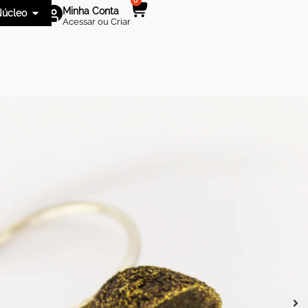
0
Minha Conta
úcleo
Acessar ou Criar