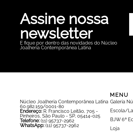
Assine nossa
newsletter
E fique por dentro das novidades do Núcleo
Joalheria Contemporânea Latina
MENU
Núcleo Joalheria Contemporânea Latina
Galeria N
60.982.159/0001-80
Escola/La
Endereço:
R. Francisco Leitão, 705 -
Pinheiros, São Paulo - SP, 05414-025
BJW 6ª Ed
Telefone:
(11) 95737-2962
WhatsApp:
(11) 95737-2962
Loja