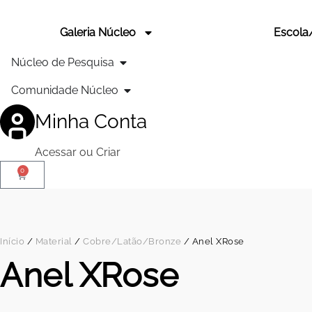
Galeria Núcleo
Escola
Núcleo de Pesquisa
Comunidade Núcleo
Minha Conta
Acessar ou Criar
0
Início
/
Material
/
Cobre/Latão/Bronze
/ Anel XRose
Anel XRose