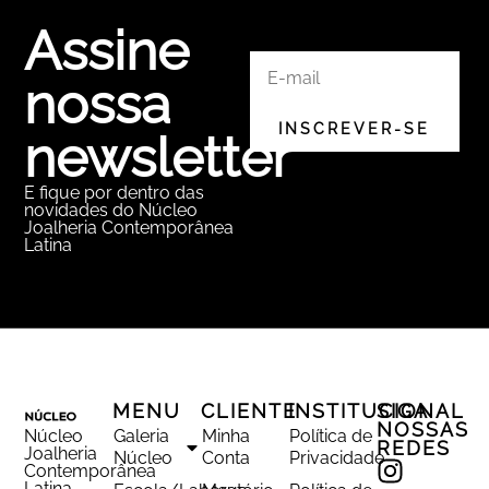
Assine
nossa
newsletter
E fique por dentro das
novidades do Núcleo
Joalheria Contemporânea
Latina
MENU
CLIENTE
INSTITUCIONAL
SIGA
NOSSAS
Núcleo
Galeria
Minha
Política de
REDES
Joalheria
Núcleo
Conta
Privacidade
Contemporânea
Latina