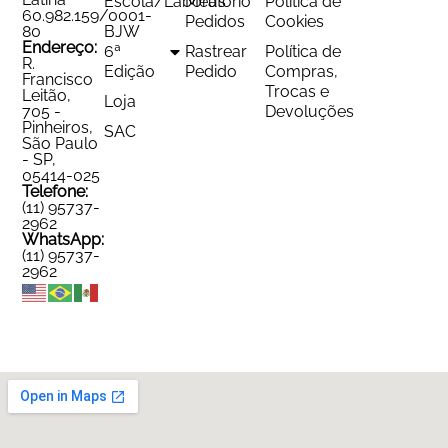
Escola/Laboratório
Meus
Política de
60.982.159/0001-
Pedidos
Cookies
80
BJW
Endereço:
6ª
Rastrear
Política de
R.
Edição
Pedido
Compras,
Francisco
Trocas e
Leitão,
Loja
705 -
Devoluções
Pinheiros,
SAC
São Paulo
- SP,
05414-025
Telefone:
(11) 95737-
2962
WhatsApp:
(11) 95737-
2962