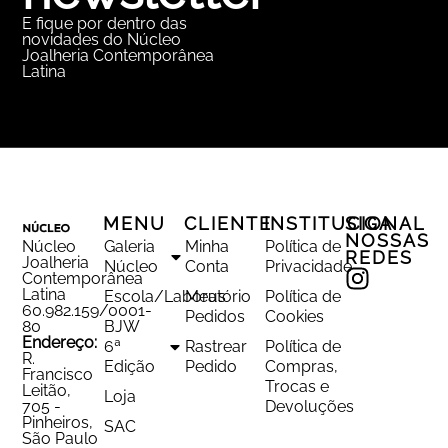
E fique por dentro das
novidades do Núcleo
Joalheria Contemporânea
Latina
MENU
CLIENTE
INSTITUCIONAL
SIGA
NOSSAS
Núcleo
Galeria
Minha
Política de
REDES
Joalheria
Núcleo
Conta
Privacidade
Contemporânea
Latina
Escola/Laboratório
Meus
Política de
60.982.159/0001-
Pedidos
Cookies
80
BJW
Endereço:
6ª
Rastrear
Política de
R.
Edição
Pedido
Compras,
Francisco
Trocas e
Leitão,
Loja
705 -
Devoluções
Pinheiros,
SAC
São Paulo