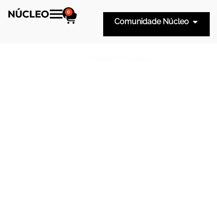
0
Comunidade Núcleo
Início
/
Tipo de Peça
/ Objetos/Esculturas
Objetos/Esculturas