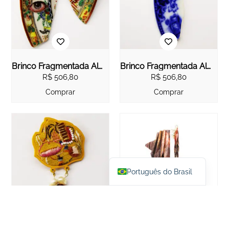
Brinco Fragmentada Alma
Brinco Fragmentada Alma I
R$
506,80
R$
506,80
Comprar
Comprar
English
Español
Português do Brasil
Brinco Ordí
Brinco Paixões Viscerais