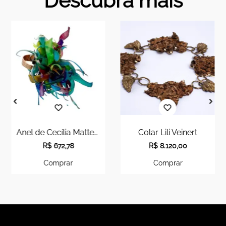
Descubra mais
Anel de Cecília Mattera
Colar Lili Veinert
Colar Lili Vei
78
R$
8.120,00
R$
3.220,0
r
Comprar
Comprar