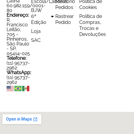
Latina
Escola/Laboratório
Meus
Política de
60.982.159/0001-
Pedidos
Cookies
80
BJW
Endereço:
6ª
Rastrear
Política de
R.
Edição
Pedido
Compras,
Francisco
Trocas e
Leitão,
Loja
705 -
Devoluções
Pinheiros,
SAC
São Paulo
- SP,
05414-025
Telefone:
(11) 95737-
2962
WhatsApp:
(11) 95737-
2962