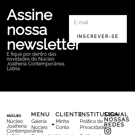
Assine
nossa
newsletter
E fique por dentro das
novidades do Núcleo
Joalheria Contemporânea
Latina
MENU
CLIENTE
INSTITUCIONAL
SIGA
NOSSAS
Núcleo
Galeria
Minha
Política de
REDES
Joalheria
Núcleo
Conta
Privacidade
Contemporânea