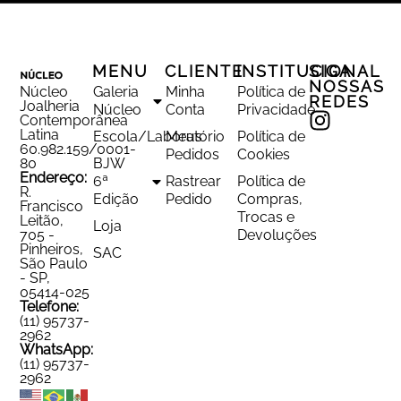
MENU
CLIENTE
INSTITUCIONAL
SIGA
NOSSAS
Núcleo
Galeria
Minha
Política de
REDES
Joalheria
Núcleo
Conta
Privacidade
Contemporânea
Latina
Escola/Laboratório
Meus
Política de
60.982.159/0001-
Pedidos
Cookies
80
BJW
Endereço:
6ª
Rastrear
Política de
R.
Edição
Pedido
Compras,
Francisco
Trocas e
Leitão,
Loja
705 -
Devoluções
Pinheiros,
SAC
São Paulo
- SP,
05414-025
Telefone:
(11) 95737-
2962
WhatsApp:
(11) 95737-
2962