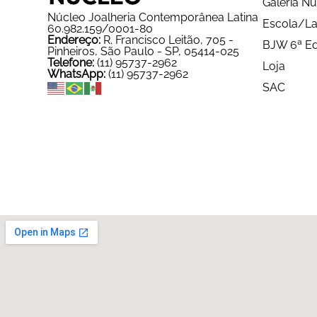
Galeria N
Núcleo Joalheria Contemporânea Latina
Escola/La
60.982.159/0001-80
Endereço:
R. Francisco Leitão, 705 -
BJW 6ª Ed
Pinheiros, São Paulo - SP, 05414-025
Telefone:
(11) 95737-2962
Loja
WhatsApp:
(11) 95737-2962
SAC