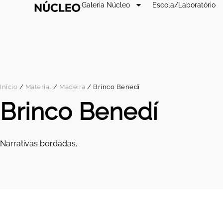
Galeria Núcleo
Escola/Laboratório
Início
/
Material
/
Madeira
/ Brinco Benedí
Brinco Benedí
Narrativas bordadas.