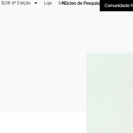
BJW 6ª Edição
Loja
SAC
Núcleo de Pesquisa
Comunidade N