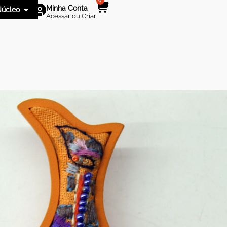
0
Minha Conta
úcleo
Acessar ou Criar