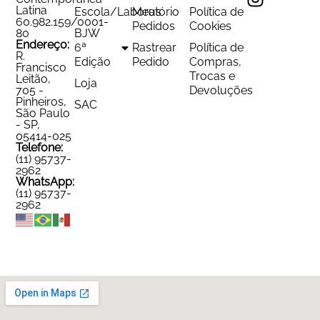
Latina
Escola/Laboratório
Meus
Política de
60.982.159/0001-
Pedidos
Cookies
80
BJW
Endereço:
6ª
Rastrear
Política de
R.
Edição
Pedido
Compras,
Francisco
Trocas e
Leitão,
Loja
705 -
Devoluções
Pinheiros,
SAC
São Paulo
- SP,
05414-025
Telefone:
(11) 95737-
2962
WhatsApp:
(11) 95737-
2962