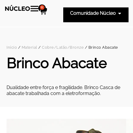
0
Comunidade Núcleo
Início
/
Material
/
Cobre/Latão/Bronze
/ Brinco Abacate
Brinco Abacate
Dualidade entre força e fragilidade. Brinco Casca de
abacate trabalhada com a eletroformação.