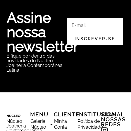
Assine
nossa
newsletter
E fique por dentro das
novidades do Núcleo
Joalheria Contemporânea
Latina
MENU
CLIENTE
INSTITUCIONAL
SIGA
NOSSAS
Núcleo
Galeria
Minha
Política de
REDES
Joalheria
Núcleo
Conta
Privacidade
Contemporânea