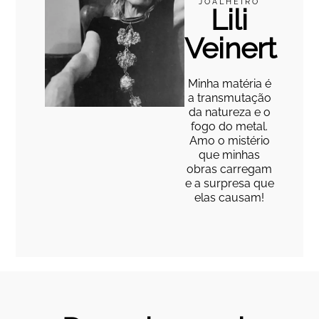
JOALHEIRO
Lili
Veinert
Minha matéria é
a transmutação
da natureza e o
fogo do metal.
Amo o mistério
que minhas
obras carregam
e a surpresa que
elas causam!