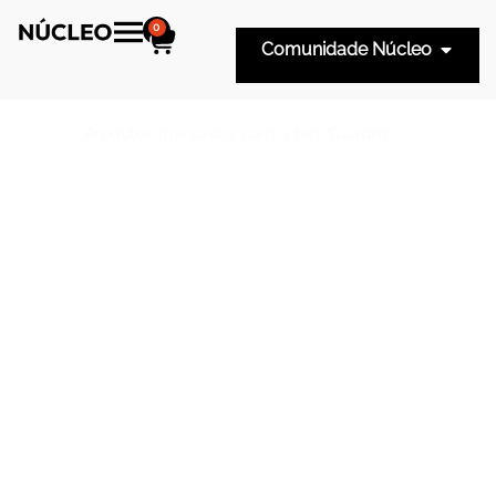
0
Comunidade Núcleo
Início
/ Produtos marcados com a tag “Cuadró”
Cuadró