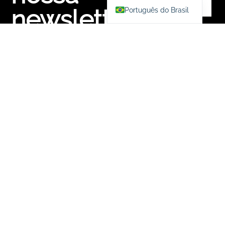
newsletter
Português do Brasil
E fique por dentro das
novidades do Núcleo
Joalheria Contemporânea
Latina
MENU
CLIENTE
INSTITUCIONAL
SIGA
NOSSAS
Núcleo
Galeria
Minha
Política de
REDES
Joalheria
Núcleo
Conta
Privacidade
Contemporânea
Latina
Escola/Laboratório
Meus
Política de
60.982.159/0001-
Pedidos
Cookies
80
BJW
Endereço:
6ª
Rastrear
Política de
R.
Edição
Pedido
Compras,
Francisco
Trocas e
Leitão,
Loja