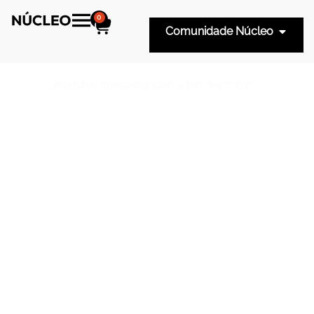
0
Comunidade Núcleo
Início
/ Produtos marcados com a tag “earrings”
Earrings