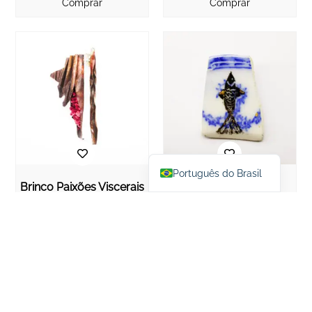
Comprar
Comprar
English
Español
Português do Brasil
Brinco Paixões Viscerais
Brinco Peixe
R$
350,00
R$
308,00
Comprar
Comprar